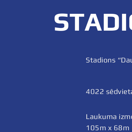
STAD
Stadions “Da
4022 sēdviet
Laukuma izmē
105m x 68m