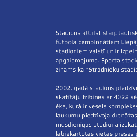
Stadions atbilst starptautis
futbola čempionātiem Liepāj
stadioniem valstī un ir izpe
apgaismojums. Sporta stadion
zināms kā “Strādnieku stadio
2002. gadā stadions piedzīvo
skatītāju tribīnes ar 4022 s
ēka, kurā ir vesels kompleks
laukumu piedzīvoja drenāžas 
mūsdienīgas stadiona izskatu,
labiekārtotas vietas preses 