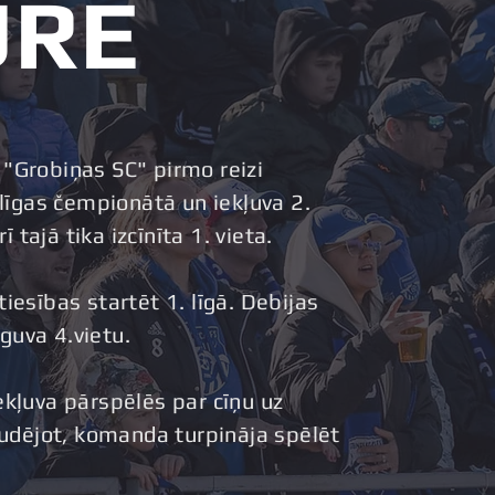
URE
"Grobiņas SC" pirmo reizi
.līgas čempionātā un iekļuva 2.
rī tajā tika izcīnīta 1. vieta.
iesības startēt 1. līgā. Debijas
uva 4.vietu.
ekļuva pārspēlēs par cīņu uz
audējot, komanda turpināja spēlēt