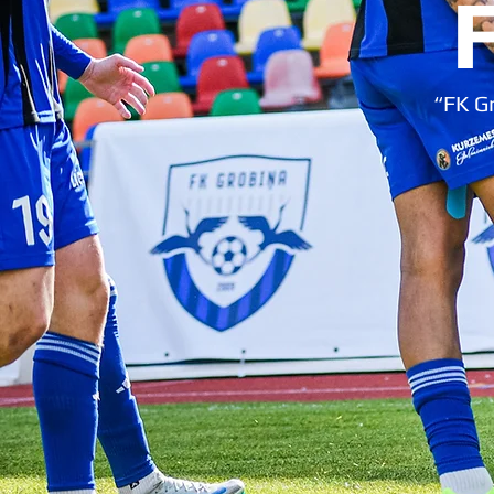
“FK Gr