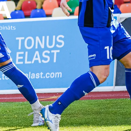
A
ibināts