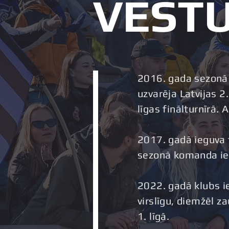
VĒST
2016. gada sezonā 
uzvarēja Latvijas 2
līgas finālturnīrā. A
2017. gadā ieguva t
sezonā komanda ieg
2022. gadā klubs i
virslīgu, diemžēl z
1. līgā.