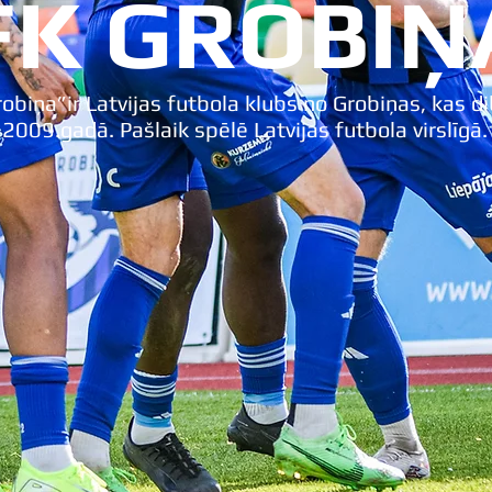
FK GROBIŅ
obiņa”ir Latvijas futbola klubs no Grobiņas, kas d
2009.gadā. Pašlaik spēlē Latvijas futbola virslīgā.