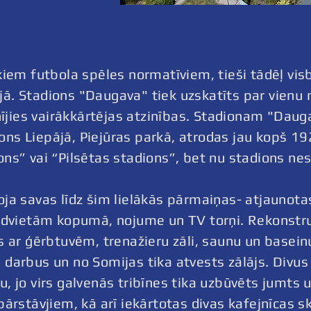
kiem futbola spēles normatīviem, tieši tādēļ vis
ā. Stadions "Daugava" tiek uzskatīts par vienu 
lnījies vairākkārtējas atzinības. Stadionam "Dau
s Liepājā, Piejūras parkā, atrodas jau kopš 192
ns” vai “Pilsētas stadions”, bet nu stadions ne
ja savas līdz šim lielākās pārmaiņas- atjaunota
ēdvietām kopumā, nojume un TV torņi. Rekonstruk
s ar ģērbtuvēm, trenažieru zāli, saunu un basei
darbus un no Somijas tika atvests zālājs. Divus
 jo virs galvenās tribīnes tika uzbūvēts jumts u
pārstāvjiem, kā arī iekārtotas divas kafejnīcas s