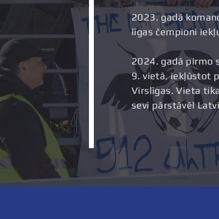
2023. gadā komanda
līgas čempioni iekļu
2024. gadā pirmo 
9. vietā, iekļūstot
Virslīgas. Vieta t
sevi pārstāvēl Latvi