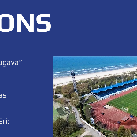
IONS
ugava”
as
ri: