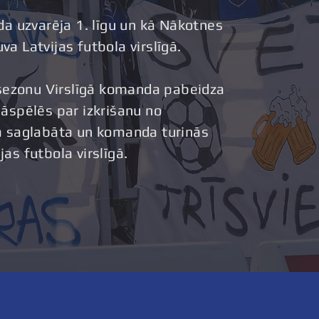
 uzvarēja 1. līgu un kā Nākotnes
va Latvijas futbola virslīgā.
sezonu Virslīgā komanda pabeidza
 pāspēlēs par izkrišanu no
ika saglabāta un komanda turinās
jas futbola virslīgā.