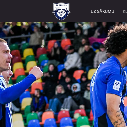
UZ SĀKUMU
K