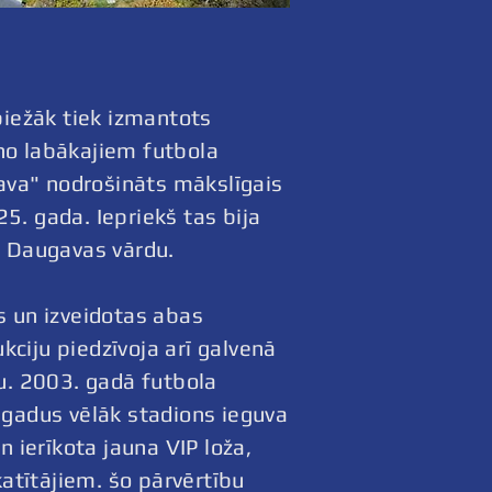
biežāk tiek izmantots
no labākajiem futbola
gava" nodrošināts mākslīgais
5. gada. Iepriekš tas bija
s Daugavas vārdu.
s un izveidotas abas
ciju piedzīvoja arī galvenā
nu. 2003. gadā futbola
 gadus vēlāk stadions ieguva
n ierīkota jauna VIP loža,
katītājiem. šo pārvērtību